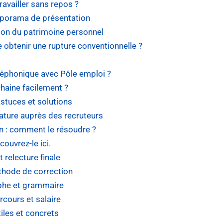
availler sans repos ?
iaporama de présentation
tion du patrimoine personnel
e obtenir une rupture conventionnelle ?
léphonique avec Pôle emploi ?
haine facilement ?
stuces et solutions
ature auprès des recruteurs
n : comment le résoudre ?
ouvrez-le ici.
 relecture finale
éthode de correction
aphe et grammaire
cours et salaire
iles et concrets