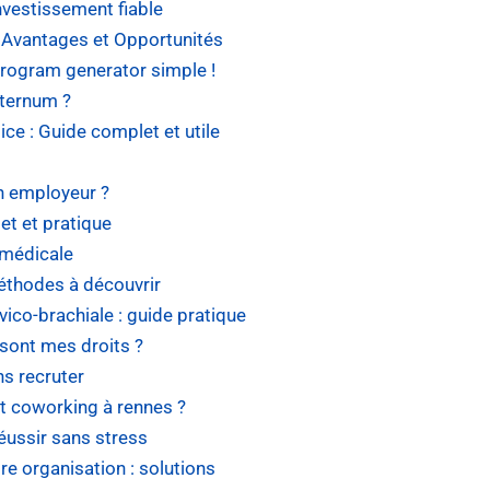
nvestissement fiable
 : Avantages et Opportunités
program generator simple !
sternum ?
ice : Guide complet et utile
on employeur ?
et et pratique
 médicale
éthodes à découvrir
vico-brachiale : guide pratique
sont mes droits ?
ns recruter
et coworking à rennes ?
éussir sans stress
re organisation : solutions