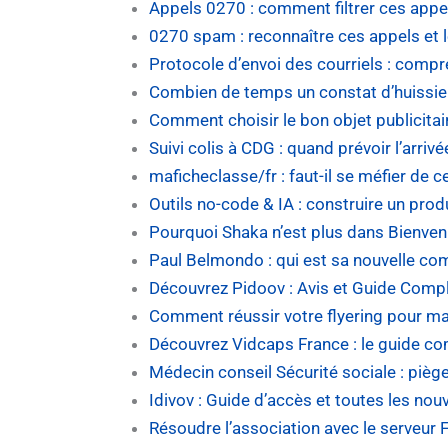
Appels 0270 : comment filtrer ces appe
0270 spam : reconnaître ces appels et l
Protocole d’envoi des courriels : comp
Combien de temps un constat d’huissier 
Comment choisir le bon objet publicita
Suivi colis à CDG : quand prévoir l’arrivé
maficheclasse/fr : faut-il se méfier de c
Outils no-code & IA : construire un produ
Pourquoi Shaka n’est plus dans Bienven
Paul Belmondo : qui est sa nouvelle c
Découvrez Pidoov : Avis et Guide Comp
Comment réussir votre flyering pour ma
Découvrez Vidcaps France : le guide co
Médecin conseil Sécurité sociale : piège
Idivov : Guide d’accès et toutes les no
Résoudre l’association avec le serveur