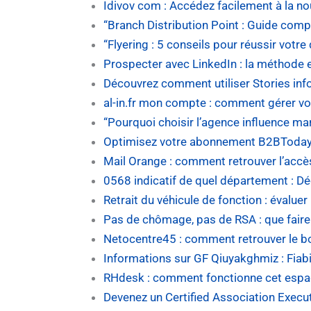
Idivov com : Accédez facilement à la n
“Branch Distribution Point : Guide compl
“Flyering : 5 conseils pour réussir votre 
Prospecter avec LinkedIn : la méthode 
Découvrez comment utiliser Stories inf
al-in.fr mon compte : comment gérer v
“Pourquoi choisir l’agence influence m
Optimisez votre abonnement B2BToday :
Mail Orange : comment retrouver l’accè
0568 indicatif de quel département : Dé
Retrait du véhicule de fonction : évalue
Pas de chômage, pas de RSA : que faire e
Netocentre45 : comment retrouver le bo
Informations sur GF Qiuyakghmiz : Fiabi
RHdesk : comment fonctionne cet espa
Devenez un Certified Association Execut