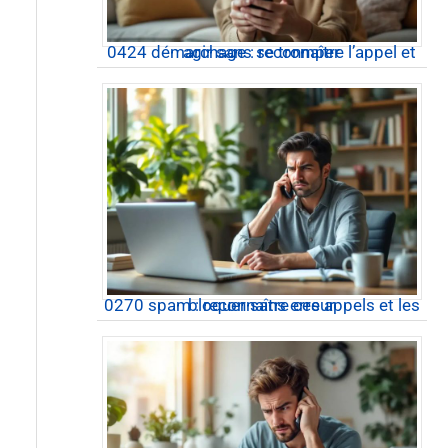
0424 démarchage : reconnaître l’appel et agir sans se tromper
0270 spam : reconnaître ces appels et les bloquer sans erreur