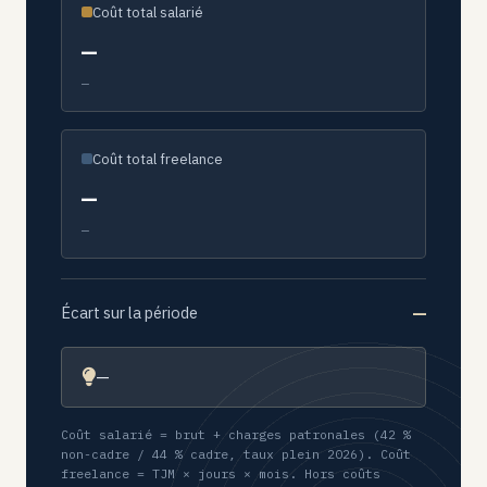
Coût total salarié
—
—
Coût total freelance
—
—
—
Écart sur la période
—
Coût salarié = brut + charges patronales (42 %
non-cadre / 44 % cadre, taux plein 2026). Coût
freelance = TJM × jours × mois. Hors coûts