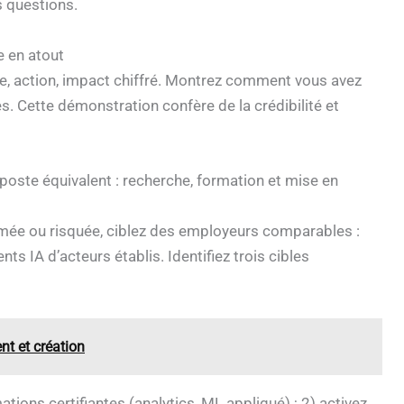
s questions.
e en atout
te, action, impact chiffré. Montrez comment vous avez
s. Cette démonstration confère de la crédibilité et
 poste équivalent : recherche, formation et mise en
ermée ou risquée, ciblez des employeurs comparables :
s IA d’acteurs établis. Identifiez trois cibles
t et création
tions certifiantes (analytics, ML appliqué) ; 2) activez