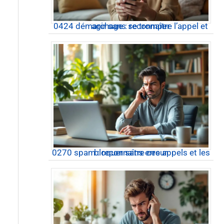
0424 démarchage : reconnaître l’appel et agir sans se tromper
0270 spam : reconnaître ces appels et les bloquer sans erreur