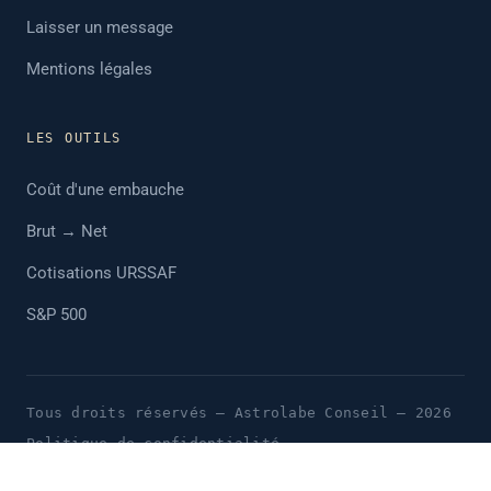
Laisser un message
Mentions légales
LES OUTILS
Coût d'une embauche
Brut → Net
Cotisations URSSAF
S&P 500
Tous droits réservés — Astrolabe Conseil — 2026
Politique de confidentialité
Conditions générales d'utilisation