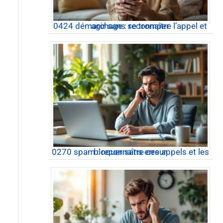
0424 démarchage : reconnaître l’appel et agir sans se tromper
0270 spam : reconnaître ces appels et les bloquer sans erreur