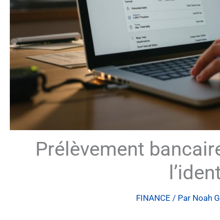
Prélèvement bancair
l’ident
FINANCE
/ Par
Noah G