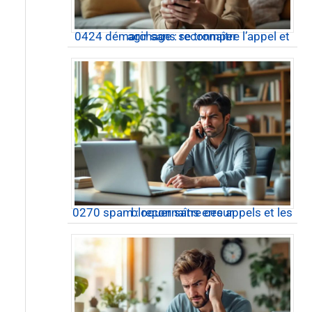
0424 démarchage : reconnaître l’appel et agir sans se tromper
0270 spam : reconnaître ces appels et les bloquer sans erreur