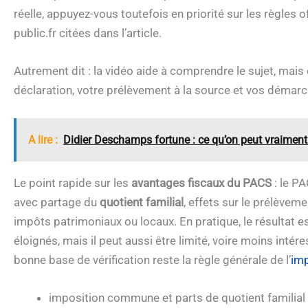
réelle, appuyez-vous toutefois en priorité sur les règles of
public.fr citées dans l’article.
Autrement dit : la vidéo aide à comprendre le sujet, mais 
déclaration, votre prélèvement à la source et vos démar
A lire :
Didier Deschamps fortune : ce qu’on peut vraiment 
Le point rapide sur les
avantages fiscaux du PACS
: le P
avec partage du
quotient familial
, effets sur le prélèvem
impôts patrimoniaux ou locaux. En pratique, le résultat e
éloignés, mais il peut aussi être limité, voire moins intér
bonne base de vérification reste la règle générale de l’
im
imposition commune et parts de quotient familial