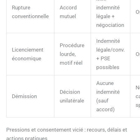
Rupture
Accord
indemnité
O
conventionnelle
mutuel
légale +
négociation
Indemnité
Procédure
Licenciement
légale/conv.
lourde,
O
économique
+ PSE
motif réel
possibles
Aucune
N
Décision
indemnité
Démission
c
unilatérale
(sauf
s
accord)
Pressions et consentement vicié : recours, délais et
actions pratiques