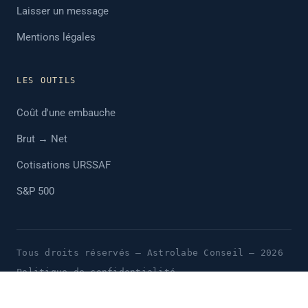
Laisser un message
Mentions légales
LES OUTILS
Coût d'une embauche
Brut → Net
Cotisations URSSAF
S&P 500
Tous droits réservés — Astrolabe Conseil — 2026
Politique de confidentialité
Conditions générales d'utilisation