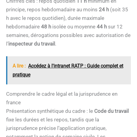
Chiffres clés : repos quotidien
11 h
minimum en
principe, repos hebdomadaire au moins
24 h
(soit 35
h avec le repos quotidien), durée maximale
hebdomadaire
48 h
isolée ou moyenne
44 h
sur 12
semaines, dérogations possibles avec autorisation de
l’
inspecteur du travail
.
A lire :
Accédez à l'intranet RATP : Guide complet et
pratique
Comprendre le cadre légal et la jurisprudence en
france
Présentation synthétique du cadre : le
Code du travail
fixe les durées et les repos, tandis que la
jurisprudence précise l’application pratique,
notamment la notion de semaine civile. Les