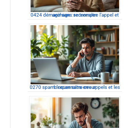
0424 démarchage : reconnaître l’appel et agir sans se tromper
0270 spam : reconnaître ces appels et les bloquer sans erreur