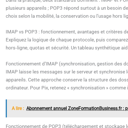
Dans la pratique, deux standards dominent : IMAP et PO
plusieurs appareils ; POP3 répond surtout à un besoin de 
choix selon la mobilité, la conservation ou l’usage hors li
IMAP vs POP3 : fonctionnement, avantages et critères d
Expliquez la logique de chaque protocole, puis comparez-l
hors‑ligne, quotas et sécurité. Un tableau synthétique ai
Fonctionnement d’IMAP (synchronisation, gestion des dos
IMAP laisse les messages sur le serveur et synchronise l
appareils. Cette approche conserve la structure des dossi
ordinateur. Pour Pix, retenez « synchronisation » comme 
A lire :
Abonnement annuel ZoneFormationBusiness.fr : pr
Fonctionnement de POP3 (téléchargement et stockage 