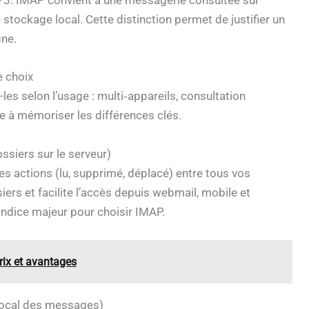
P3. IMAP convient à une messagerie consultée sur
stockage local. Cette distinction permet de justifier un
gne.
e choix
es selon l’usage : multi‑appareils, consultation
de à mémoriser les différences clés.
siers sur le serveur)
es actions (lu, supprimé, déplacé) entre tous vos
ers et facilite l’accès depuis webmail, mobile et
indice majeur pour choisir IMAP.
ix et avantages
local des messages)