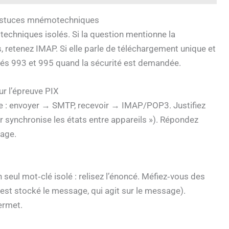
t astuces mnémotechniques
 techniques isolés. Si la question mentionne la
, retenez IMAP. Si elle parle de téléchargement unique et
isés 993 et 995 quand la sécurité est demandée.
r l’épreuve PIX
pale : envoyer → SMTP, recevoir → IMAP/POP3. Justifiez
r synchronise les états entre appareils »). Répondez
vage.
 seul mot‑clé isolé : relisez l’énoncé. Méfiez‑vous des
ù est stocké le message, qui agit sur le message).
ermet.