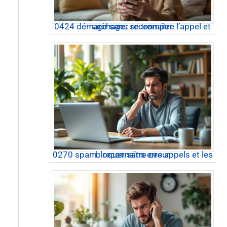
0424 démarchage : reconnaître l’appel et agir sans se tromper
0270 spam : reconnaître ces appels et les bloquer sans erreur