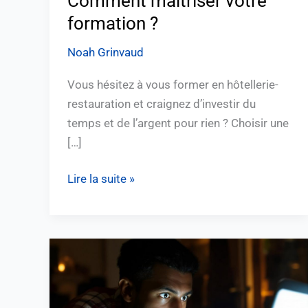
Comment maîtriser votre
formation ?
Noah Grinvaud
Vous hésitez à vous former en hôtellerie-
restauration et craignez d’investir du
temps et de l’argent pour rien ? Choisir une
[…]
Lire la suite »
Pas
d’actualisation
mensuelle
nécessaire