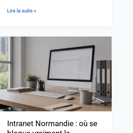
Lire la suite »
Intranet
Normandie
:
où
se
bloque
vraiment
la
connexion
?
Intranet Normandie : où se