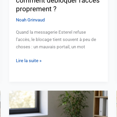
comment débloquer l’accès
proprement ?
Noah Grinvaud
Quand la messagerie Esterel refuse
l’accès, le blocage tient souvent à peu de
choses : un mauvais portail, un mot
Lire la suite »
Codes
Cyclades
perdus
: