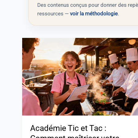
Des contenus conçus pour donner des repère
ressources —
voir la méthodologie
.
Académie
Tic
et
Tac
:
Comment
maîtriser
votre
formation
?
Académie Tic et Tac :