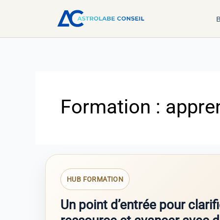
Aller
B
au
contenu
Formation : appren
HUB FORMATION
Un point d’entrée pour clarif