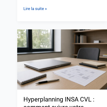
Lire la suite »
Hyperplanning
INSA
CVL
:
comment
suivre
votre
planning
?
Hyperplanning INSA CVL :