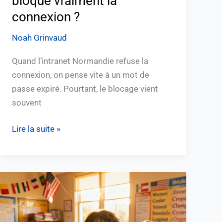
bloque vraiment la
connexion ?
Noah Grinvaud
Quand l’intranet Normandie refuse la
connexion, on pense vite à un mot de
passe expiré. Pourtant, le blocage vient
souvent
Lire la suite »
“Découvrez
les
avantages
des