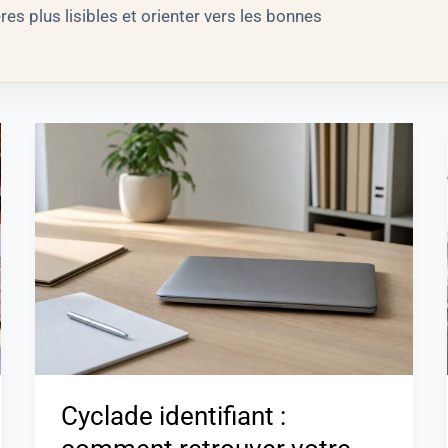
s plus lisibles et orienter vers les bonnes
Cyclade
identifiant
:
comment
retrouver
votre
accès
?
Cyclade identifiant :