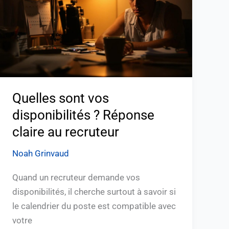
?
Réponse
claire
au
recruteur
Quelles sont vos
disponibilités ? Réponse
claire au recruteur
Noah Grinvaud
Quand un recruteur demande vos
disponibilités, il cherche surtout à savoir si
le calendrier du poste est compatible avec
votre