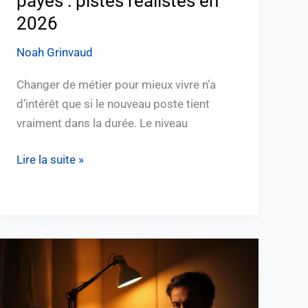
payés : pistes réalistes en
2026
Noah Grinvaud
Changer de métier pour mieux vivre n’a
d’intérêt que si le nouveau poste tient
vraiment dans la durée. Le niveau
Lire la suite »
Quelles
sont
vos
disponibilités