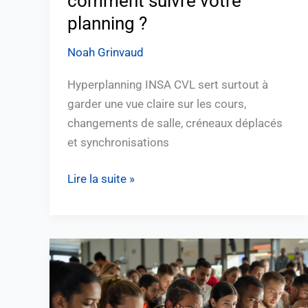
comment suivre votre
planning ?
Noah Grinvaud
Hyperplanning INSA CVL sert surtout à
garder une vue claire sur les cours,
changements de salle, créneaux déplacés
et synchronisations
Lire la suite »
Esterelle
Aix-
Marseille
: