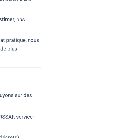
stimer
, pas
at pratique, nous
 de plus.
puyons sur des
URSSAF, service-
décrets) ;