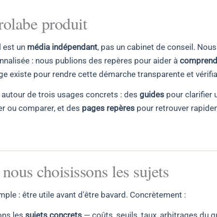
rolabe produit
l est un
média indépendant
, pas un cabinet de conseil. Nou
nnalisée : nous publions des repères pour aider à
comprendr
ge existe pour rendre cette démarche transparente et vérifia
e autour de trois usages concrets : des
guides
pour clarifier 
r ou comparer, et des
pages repères
pour retrouver rapidem
ous choisissons les sujets
mple : être utile avant d'être bavard. Concrètement :
ons les
sujets concrets
— coûts, seuils, taux, arbitrages du q