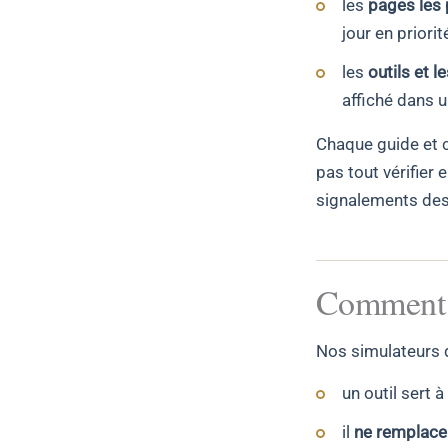
les
pages les 
jour en priorité
les
outils et 
affiché dans 
Chaque guide et 
pas tout vérifier 
signalements des
Comment li
Nos simulateurs
un outil sert à
il
ne remplace