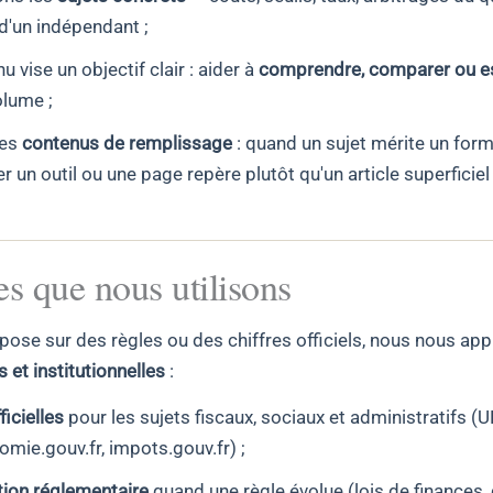
d'un indépendant ;
 vise un objectif clair : aider à
comprendre, comparer ou e
olume ;
les
contenus de remplissage
: quand un sujet mérite un form
r un outil ou une page repère plutôt qu'un article superficiel
es que nous utilisons
pose sur des règles ou des chiffres officiels, nous nous ap
 et institutionnelles
:
icielles
pour les sujets fiscaux, sociaux et administratifs (
nomie.gouv.fr, impots.gouv.fr) ;
ion réglementaire
quand une règle évolue (lois de finances, 