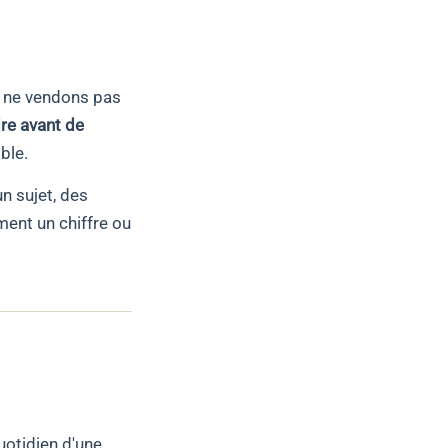
s ne vendons pas
e avant de
ble.
un sujet, des
ent un chiffre ou
uotidien d'une