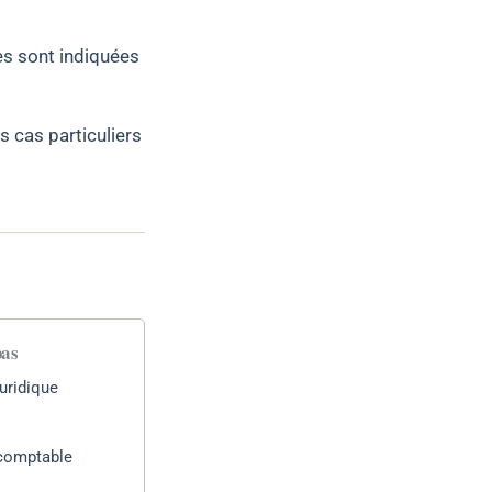
es sont indiquées
es cas particuliers
pas
uridique
 comptable