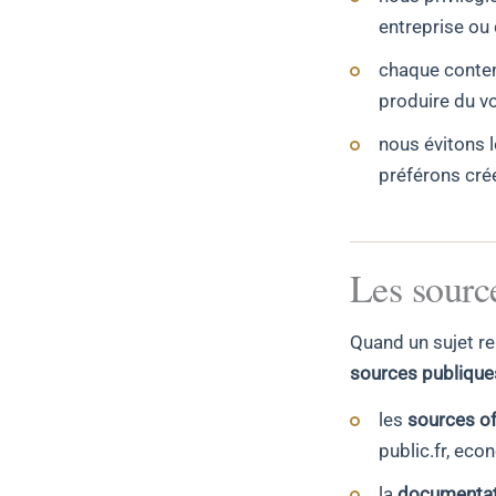
entreprise ou 
chaque contenu
produire du v
nous évitons 
préférons crée
Les sourc
Quand un sujet re
sources publiques
les
sources off
public.fr, eco
la
documentat