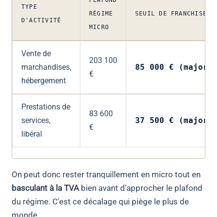
TYPE
RÉGIME
SEUIL DE FRANCHISE T
D'ACTIVITÉ
MICRO
Vente de
203 100
marchandises,
85 000 €
(majoré 
€
hébergement
Prestations de
83 600
services,
37 500 €
(majoré 
€
libéral
On peut donc rester tranquillement en micro tout en
basculant à la TVA
bien avant d'approcher le plafond
du régime. C'est ce décalage qui piège le plus de
monde.