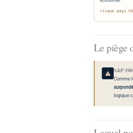
économie.
risque pays U
Le piège 
S&P 500
Comme le
surpondér
logique c
Lequel po