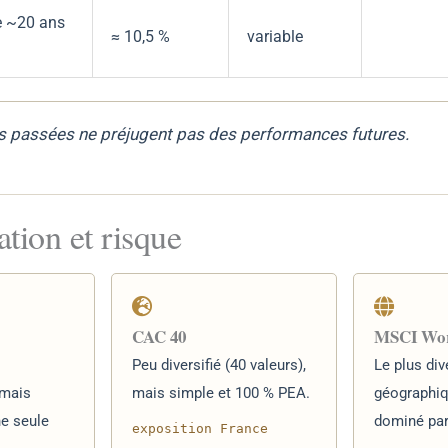
e ~20 ans
≈ 10,5 %
variable
 passées ne préjugent pas des performances futures.
ation et risque
CAC 40
MSCI Wo
Peu diversifié (40 valeurs),
Le plus div
 mais
mais simple et 100 % PEA.
géographi
ne seule
dominé par
exposition France