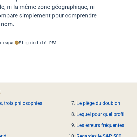
ille, ni la même zone géographique, ni
s compare simplement pour comprendre
e nom.
risque
Éligibilité PEA
E
s, trois philosophies
Le piège du doublon
Lequel pour quel profil
Les erreurs fréquentes
rld
Regardez le S&P 500