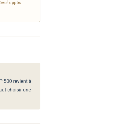
éveloppés
P 500 revient à
aut choisir une