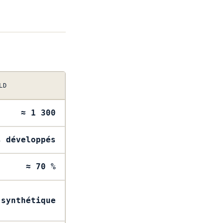
LD
≈ 1 300
s développés
≈ 70 %
 synthétique