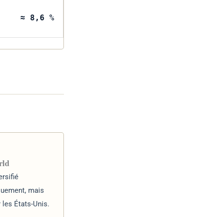
≈ 8,6 %
rld
ersifié
quement, mais
 les États-Unis.