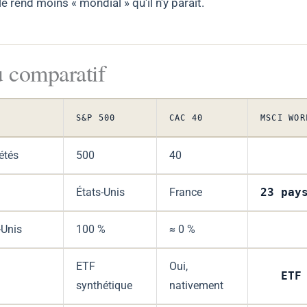
 le rend moins « mondial » qu'il n'y paraît.
u comparatif
S&P 500
CAC 40
MSCI WOR
étés
500
40
États-Unis
France
23 pay
-Unis
100 %
≈ 0 %
ETF
Oui,
ETF
synthétique
nativement